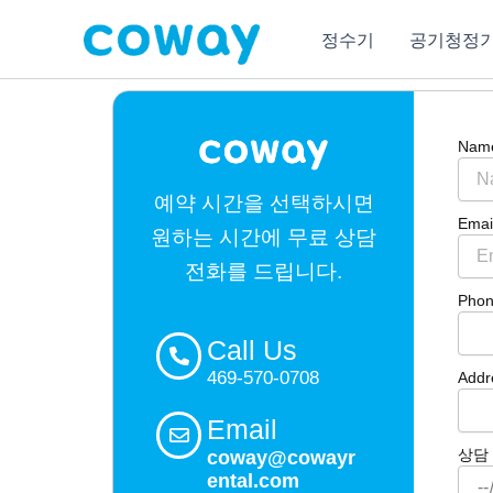
콘
정수기
공기청정
텐
츠
로
건
Nam
너
뛰
예약 시간을 선택하시면
기
Emai
원하는 시간에 무료 상담
전화를 드립니다.
Pho
Call Us
469-570-0708
Addre
Email
상담 일
coway@cowayr
ental.com