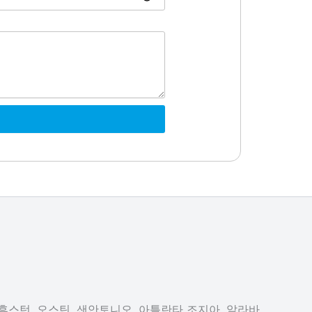
 휴스턴, 오스틴, 샌안토니오, 아틀란타 조지아, 알라바