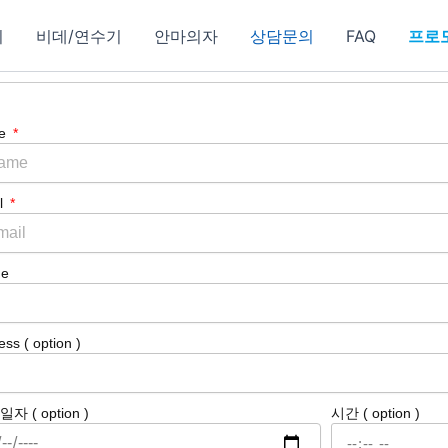
기
비데/연수기
안마의자
상담문의
FAQ
프로
e
l
ne
ss ( option )
자 ( option )
시간 ( option )