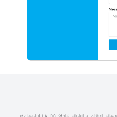
Mes
캘리포니아 LA, OC, 얼바인,샌디에고, 산호세, 샌